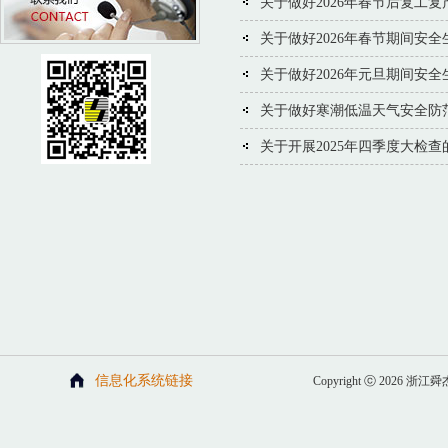
关于做好2026年春节后复工
关于做好2026年春节期间安
关于做好2026年元旦期间安
关于做好寒潮低温天气安全防
关于开展2025年四季度大检查
信息化系统链接
Copyright ⓒ 202